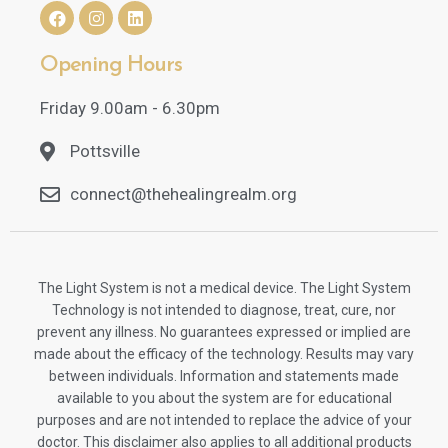
Opening Hours
Friday 9.00am - 6.30pm
Pottsville
connect@thehealingrealm.org
The Light System is not a medical device. The Light System
Technology is not intended to diagnose, treat, cure, nor
prevent any illness. No guarantees expressed or implied are
made about the efficacy of the technology. Results may vary
between individuals. Information and statements made
available to you about the system are for educational
purposes and are not intended to replace the advice of your
doctor. This disclaimer also applies to all additional products