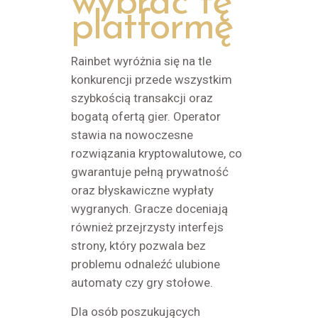
wybrać tę
platformę
Rainbet wyróżnia się na tle
konkurencji przede wszystkim
szybkością transakcji oraz
bogatą ofertą gier. Operator
stawia na nowoczesne
rozwiązania kryptowalutowe, co
gwarantuje pełną prywatność
oraz błyskawiczne wypłaty
wygranych. Gracze doceniają
również przejrzysty interfejs
strony, który pozwala bez
problemu odnaleźć ulubione
automaty czy gry stołowe.
Dla osób poszukujących