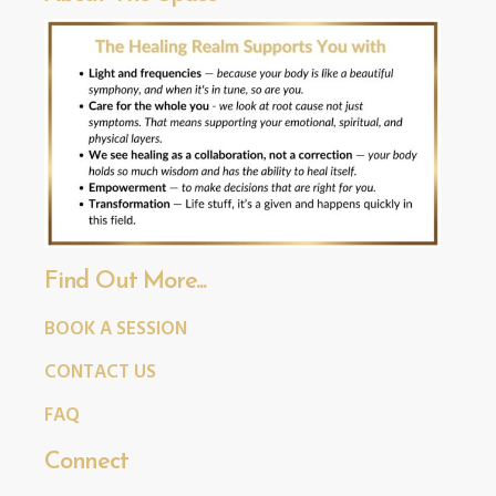
Find Out More...
BOOK A SESSION
CONTACT US
FAQ
Connect