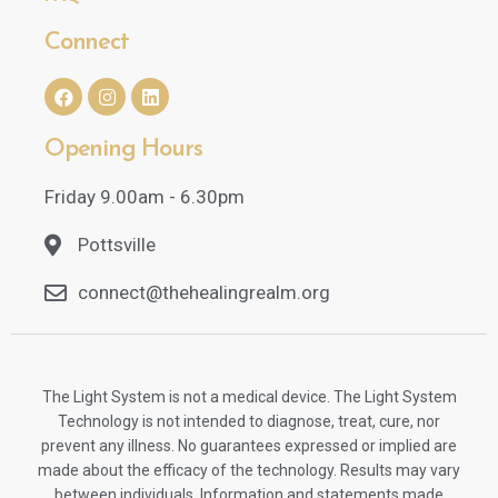
Connect
Opening Hours
Friday 9.00am - 6.30pm
Pottsville
connect@thehealingrealm.org
The Light System is not a medical device. The Light System
Technology is not intended to diagnose, treat, cure, nor
prevent any illness. No guarantees expressed or implied are
made about the efficacy of the technology. Results may vary
between individuals. Information and statements made