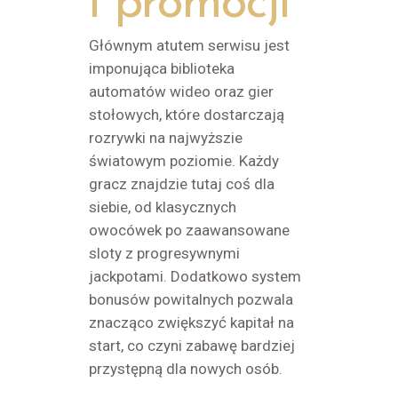
i promocji
Głównym atutem serwisu jest
imponująca biblioteka
automatów wideo oraz gier
stołowych, które dostarczają
rozrywki na najwyższie
światowym poziomie. Każdy
gracz znajdzie tutaj coś dla
siebie, od klasycznych
owocówek po zaawansowane
sloty z progresywnymi
jackpotami. Dodatkowo system
bonusów powitalnych pozwala
znacząco zwiększyć kapitał na
start, co czyni zabawę bardziej
przystępną dla nowych osób.