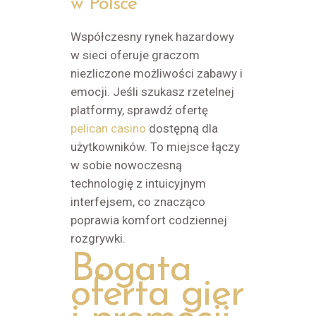
w Polsce
Współczesny rynek hazardowy
w sieci oferuje graczom
niezliczone możliwości zabawy i
emocji. Jeśli szukasz rzetelnej
platformy, sprawdź ofertę
pelican casino
dostępną dla
użytkowników. To miejsce łączy
w sobie nowoczesną
technologię z intuicyjnym
interfejsem, co znacząco
poprawia komfort codziennej
rozgrywki.
Bogata
oferta gier