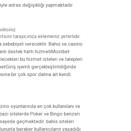
iyle adres değişikliği yapmaktadır.
irsiniz.
isini tarayıcınıza eklemeniz yeterlidir.
da sebebiyet verecektir. Bahis ve casino
canlı destek hattı hizmetiMostbet
ecekleri bu hizmet isteleri ve talepleri
betGiriş işemli gerçekleştirildiğinde
ısına bir çok spor dalına ait kendi
azino oyunlarında en çok kullanılanı ve
 bazı sitelerde Poker ve Bingo benzeri
 sayede geçmektedir. bahis siteleri
Bununla beraber kullanıcıların yaşadığı