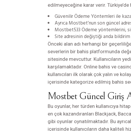
edilmeyeceğine karar verir. Türkiye’de
Güvenilir Ödeme Yöntemleri ile kazand
Ayrıca Mostbet’nun son güncel adresin
Mostbet533 Ödeme yöntemlerini, site
Site adresinin değiştiği anda bildiri
Önceki alan adı herhangi bir geçerliliğe
severlerin bir bahis platformunda değe
sitesinde mevcuttur. Kullanıcıların yed
karşılamaktadır. Online bahis ve casino
kullanıcıları ilk olarak çok yalın ve kol
içerisinde kategorize edilmiş bahis se
Mostbet Güncel Giriş A
Bu oyunlar, her türden kullanıcıya hitap
en çok kazandıranları Blackjack, Baccar
gibi oyunlar oynatılmaktadır. Bu ayrıca
içerisinde kullanıcıların daha kaliteli