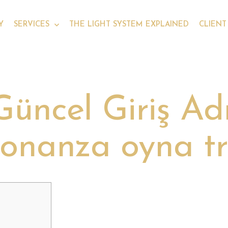
Y
SERVICES
THE LIGHT SYSTEM EXPLAINED
CLIENT
üncel Giriş Ad
bonanza oyna tr