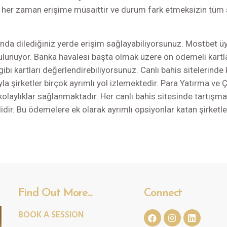
e, her zaman erişime müsaittir ve durum fark etmeksizin tüm si
ında dilediğiniz yerde erişim sağlayabiliyorsunuz. Mostbet ü
bulunuyor. Banka havalesi başta olmak üzere ön ödemeli kartl
 gibi kartları değerlendirebiliyorsunuz. Canlı bahis sitelerinde k
şirketler birçok ayrımlı yol izlemektedir. Para Yatırma ve Ç
kolaylıklar sağlanmaktadır. Her canlı bahis sitesinde tartışm
ir. Bu ödemelere ek olarak ayrımlı opsiyonlar katan şirketler
Find Out More...
Connect
BOOK A SESSION