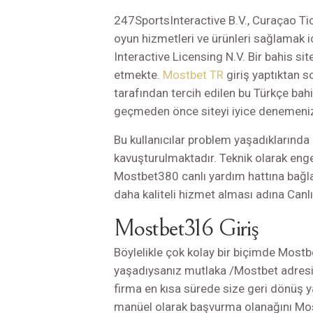
247SportsInteractive B.V., Curaçao Ticar
oyun hizmetleri ve ürünleri sağlamak i
Interactive Licensing N.V. Bir bahis s
etmekte.
Mostbet TR
giriş yaptıktan so
tarafından tercih edilen bu Türkçe bahi
geçmeden önce siteyi iyice denemenizi
Bu kullanıcılar problem yaşadıklarında 
kavuşturulmaktadır. Teknik olarak enge
Mostbet380 canlı yardım hattına bağlan
daha kaliteli hizmet alması adına Canlı
Mostbet316 Giriş
Böylelikle çok kolay bir biçimde Mostbe
yaşadıysanız mutlaka /Mostbet adresinde
firma en kısa sürede size geri dönüş ya
manüel olarak başvurma olanağını Most