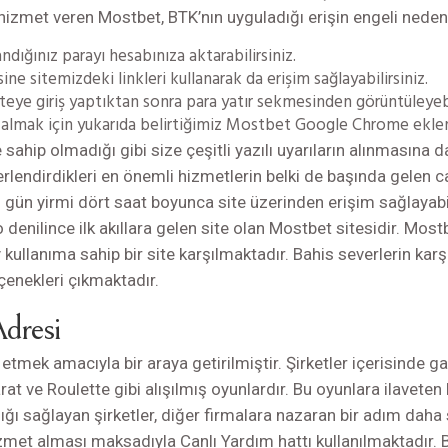
 hizmet veren Mostbet, BTK’nın uyguladığı erişin engeli neden
ığınız parayı hesabınıza aktarabilirsiniz.
e sitemizdeki linkleri kullanarak da erişim sağlayabilirsiniz.
ye giriş yaptıktan sonra para yatır sekmesinden görüntüleyebil
m almak için yukarıda belirtiğimiz Mostbet Google Chrome eklent
 sahip olmadığı gibi size çeşitli yazılı uyarıların alınmasına 
rlendirdikleri en önemli hizmetlerin belki de başında gelen 
i gün yirmi dört saat boyunca site üzerinden erişim sağlayabil
 denilince ilk akıllara gelen site olan Mostbet sitesidir. Most
ay kullanıma sahip bir site karşılmaktadır. Bahis severlerin karş
çenekleri çıkmaktadır.
dresi
 etmek amacıyla bir araya getirilmiştir. Şirketler içerisinde g
at ve Roulette gibi alışılmış oyunlardır. Bu oyunlara ilaveten
lığı sağlayan şirketler, diğer firmalara nazaran bir adım daha
 hizmet alması maksadıyla Canlı Yardım hattı kullanılmaktadır. 