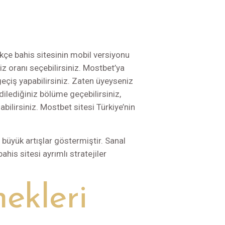
rkçe bahis sitesinin mobil versiyonu
z oranı seçebilirsiniz. Mostbet’ya
eçiş yapabilirsiniz. Zaten üyeyseniz
dilediğiniz bölüme geçebilirsiniz,
bilirsiniz. Mostbet sitesi Türkiye’nin
 büyük artışlar göstermiştir. Sanal
ahis sitesi ayrımlı stratejiler
ekleri